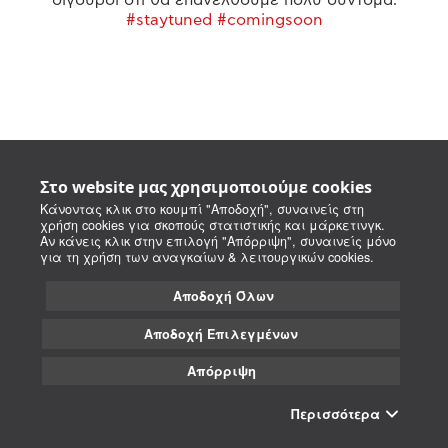
#staytuned #comingsoon
Στο website μας χρησιμοποιούμε cookies
Κάνοντας κλικ στο κουμπί "Αποδοχή", συναινείς στη
χρήση cookies για σκοπούς στατιστικής και μάρκετινγκ.
Αν κάνεις κλικ στην επιλογή "Απόρριψη", συναινείς μόνο
για τη χρήση των αναγκαίων & λειτουργικών cookies.
Αποδοχή Όλων
Αποδοχή Επιλεγμένων
Απόρριψη
Περισσότερα