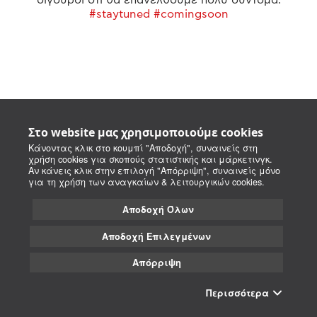
#staytuned #comingsoon
Στο website μας χρησιμοποιούμε cookies
Κάνοντας κλικ στο κουμπί "Αποδοχή", συναινείς στη
χρήση cookies για σκοπούς στατιστικής και μάρκετινγκ.
Αν κάνεις κλικ στην επιλογή "Απόρριψη", συναινείς μόνο
για τη χρήση των αναγκαίων & λειτουργικών cookies.
Αποδοχή Όλων
Αποδοχή Επιλεγμένων
Απόρριψη
Περισσότερα