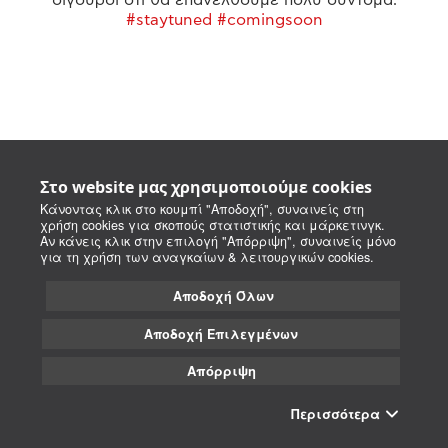
#staytuned #comingsoon
Στο website μας χρησιμοποιούμε cookies
Κάνοντας κλικ στο κουμπί "Αποδοχή", συναινείς στη
χρήση cookies για σκοπούς στατιστικής και μάρκετινγκ.
Αν κάνεις κλικ στην επιλογή "Απόρριψη", συναινείς μόνο
για τη χρήση των αναγκαίων & λειτουργικών cookies.
Αποδοχή Όλων
Αποδοχή Επιλεγμένων
Απόρριψη
Περισσότερα