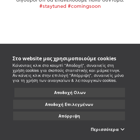
#staytuned #comingsoon
Στο website μας χρησιμοποιούμε cookies
Κάνοντας κλικ στο κουμπί "Αποδοχή", συναινείς στη
χρήση cookies για σκοπούς στατιστικής και μάρκετινγκ.
Αν κάνεις κλικ στην επιλογή "Απόρριψη", συναινείς μόνο
για τη χρήση των αναγκαίων & λειτουργικών cookies.
Αποδοχή Όλων
Αποδοχή Επιλεγμένων
Απόρριψη
Περισσότερα