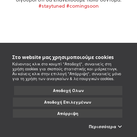
#staytuned #comingsoon
Στο website μας χρησιμοποιούμε cookies
Κάνοντας κλικ στο κουμπί "Αποδοχή", συναινείς στη
χρήση cookies για σκοπούς στατιστικής και μάρκετινγκ.
Αν κάνεις κλικ στην επιλογή "Απόρριψη", συναινείς μόνο
για τη χρήση των αναγκαίων & λειτουργικών cookies.
Αποδοχή Όλων
Αποδοχή Επιλεγμένων
Απόρριψη
Περισσότερα