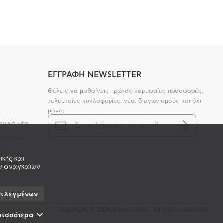
ΕΓΓΡΑΦΗ NEWSLETTER
Θέλεις να μαθαίνεις πρώτος κορυφαίες προσφορές,
τελευταίες κυκλοφορίες, νέα, διαγωνισμούς και όχι
μόνο;
ογικά νέα
sovolos;
ι;
ικής και
ων αναγκαίων
πιλεγμένων
Copyright © 2026 Kotsovolos - All rights reserved
ρισσότερα