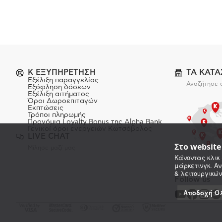
K ΕΞΥΠΗΡΕΤΗΣΗ
ΤΑ ΚΑΤ
Εξέλιξη παραγγελίας
Αναζήτησε 
Εξόφληση δόσεων
Εξέλιξη αιτήματος
Όροι Δωροεπιταγών
Εκπτώσεις
Τρόποι πληρωμής
Προνόμια Loyalty Bonus της Alpha Bank
Γενικοί όροι ενεργειών Κωτσόβολος
LIVE CHAT
Στο websit
Μίλησε μαζί μας
Κάνοντας κλικ 
μάρκετινγκ. Αν
& λειτουργικών
Follow us
Αποδοχή Ό