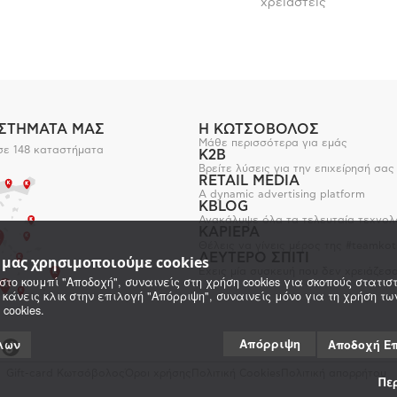
χρειαστείς
ΑΣΤΗΜΑΤΑ ΜΑΣ
Η ΚΩΤΣΟΒΟΛΟΣ
Μάθε περισσότερα για εμάς
σε 148 καταστήματα
K2B
Βρείτε λύσεις για την επιχείρησή σας
RETAIL MEDIA
A dynamic advertising platform
KBLOG
Ανακάλυψε όλα τα τελευταία τεχνολ
ΚΑΡΙΕΡΑ
Θέλεις να γίνεις μέρος της #teamkot
ΔΕΥΤΕΡΟ ΣΠΙΤΙ
e μας χρησιμοποιούμε cookies
Έχεις μία συσκευή που δεν χρειάζεσα
στο κουμπί "Αποδοχή", συναινείς στη χρήση cookies για σκοπούς στατιστ
 κάνεις κλικ στην επιλογή "Απόρριψη", συναινείς μόνο για τη χρήση τ
 cookies.
Απόρριψη
λων
Αποδοχή Ε
Gift-card Κωτσόβολος
Όροι χρήσης
Πολιτική Cookies
Πολιτική απορρήτου
Πε