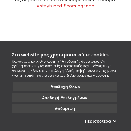
#staytuned #comingsoon
Στο website μας χρησιμοποιούμε cookies
Κάνοντας κλικ στο κουμπί "Αποδοχή", συναινείς στη
χρήση cookies για σκοπούς στατιστικής και μάρκετινγκ.
Αν κάνεις κλικ στην επιλογή "Απόρριψη", συναινείς μόνο
για τη χρήση των αναγκαίων & λειτουργικών cookies.
Αποδοχή Όλων
Αποδοχή Επιλεγμένων
Απόρριψη
Περισσότερα