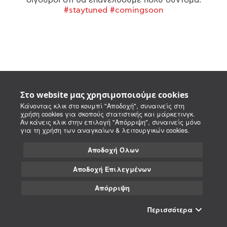
#staytuned #comingsoon
Στο website μας χρησιμοποιούμε cookies
Κάνοντας κλικ στο κουμπί "Αποδοχή", συναινείς στη
χρήση cookies για σκοπούς στατιστικής και μάρκετινγκ.
Αν κάνεις κλικ στην επιλογή "Απόρριψη", συναινείς μόνο
για τη χρήση των αναγκαίων & λειτουργικών cookies.
Αποδοχή Όλων
Αποδοχή Επιλεγμένων
Απόρριψη
Περισσότερα