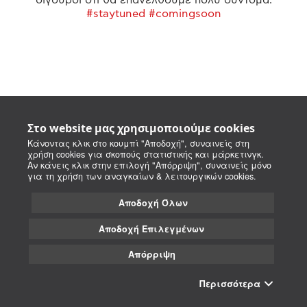
#staytuned #comingsoon
Στο website μας χρησιμοποιούμε cookies
Κάνοντας κλικ στο κουμπί "Αποδοχή", συναινείς στη
χρήση cookies για σκοπούς στατιστικής και μάρκετινγκ.
Αν κάνεις κλικ στην επιλογή "Απόρριψη", συναινείς μόνο
για τη χρήση των αναγκαίων & λειτουργικών cookies.
Αποδοχή Όλων
Αποδοχή Επιλεγμένων
Απόρριψη
Περισσότερα