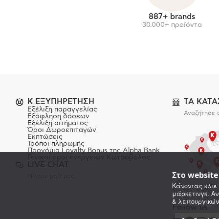
887+ brands
30.000+ προϊόντα
K ΕΞΥΠΗΡΕΤΗΣΗ
ΤΑ ΚΑΤ
Εξέλιξη παραγγελίας
Αναζήτησε 
Εξόφληση δόσεων
Εξέλιξη αιτήματος
Όροι Δωροεπιταγών
Εκπτώσεις
Τρόποι πληρωμής
Προνόμια Loyalty Bonus της Alpha Bank
Γενικοί όροι ενεργειών Κωτσόβολος
LIVE CHAT
Στο websit
Μίλησε μαζί μας
Κάνοντας κλικ 
μάρκετινγκ. Αν
& λειτουργικών
Follow us