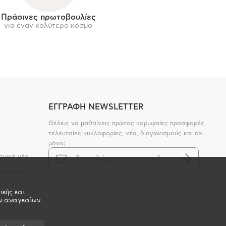
Πράσινες πρωτοβουλίες
για έναν καλύτερο κόσμο
ΕΓΓΡΑΦΗ NEWSLETTER
Θέλεις να μαθαίνεις πρώτος κορυφαίες προσφορές,
τελευταίες κυκλοφορίες, νέα, διαγωνισμούς και όχι
μόνο;
ογικά νέα
sovolos;
ι;
ικής και
ων αναγκαίων