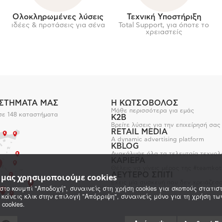
Ολοκληρωμένες λύσεις
Τεχνική Υποστήριξη
ιδέες & προτάσεις για σένα
Total Support, για όποτε το
χρειαστείς
ΑΣΤΗΜΑΤΑ ΜΑΣ
Η ΚΩΤΣΟΒΟΛΟΣ
Μάθε περισσότερα για εμάς
σε 148 καταστήματα
K2B
Βρείτε λύσεις για την επιχείρησή σας
RETAIL MEDIA
A dynamic advertising platform
KBLOG
Ανακάλυψε όλα τα τελευταία τεχνολ
ΚΑΡΙΕΡΑ
Θέλεις να γίνεις μέρος της #teamkot
ΔΕΥΤΕΡΟ ΣΠΙΤΙ
e μας χρησιμοποιούμε cookies
Έχεις μία συσκευή που δεν χρειάζεσα
στο κουμπί "Αποδοχή", συναινείς στη χρήση cookies για σκοπούς στατιστ
 κάνεις κλικ στην επιλογή "Απόρριψη", συναινείς μόνο για τη χρήση τ
 cookies.