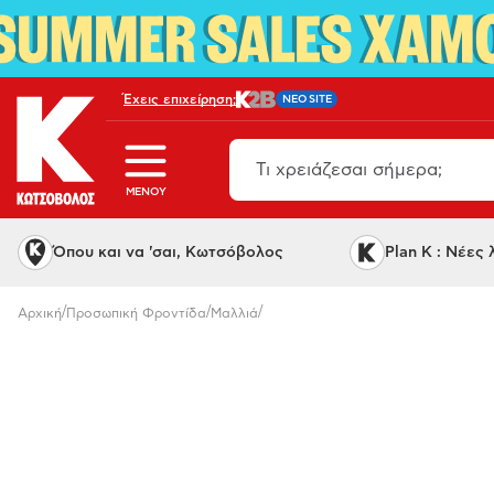
Έχεις επιχείρηση;
NEO SITE
MENOY
Όπου και να 'σαι, Κωτσόβολος
Plan K : Νέες
/
/
/
Αρχική
Προσωπική Φροντίδα
Μαλλιά