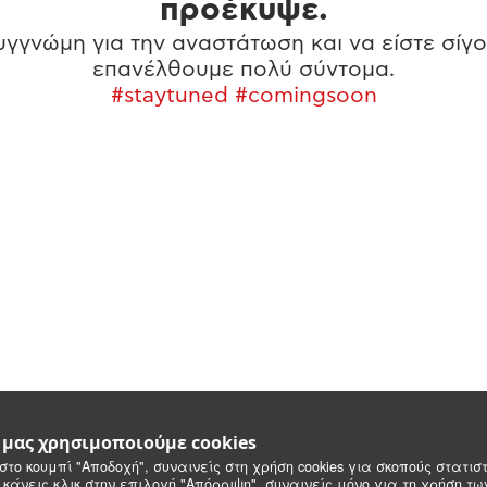
προέκυψε.
γγνώμη για την αναστάτωση και να είστε σίγο
επανέλθουμε πολύ σύντομα.
#staytuned #comingsoon
e μας χρησιμοποιούμε cookies
στο κουμπί "Αποδοχή", συναινείς στη χρήση cookies για σκοπούς στατιστ
 κάνεις κλικ στην επιλογή "Απόρριψη", συναινείς μόνο για τη χρήση τ