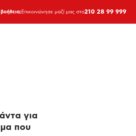
210 28 99 999
 βοήθεια;
Επικοινώνησε μαζί μας στο
πάντα για
ημα που