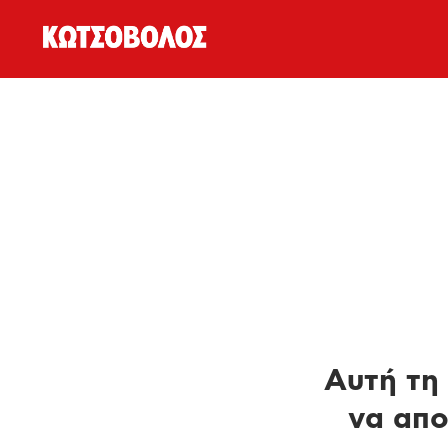
Αυτή τη 
να απο