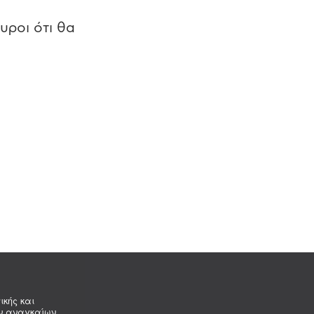
υροι ότι θα
ικής και
ων αναγκαίων