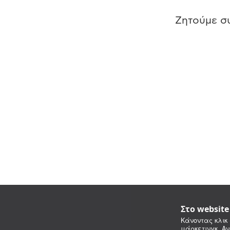
Ζητούμε συ
Στο websit
Κάνοντας κλικ 
μάρκετινγκ. Αν