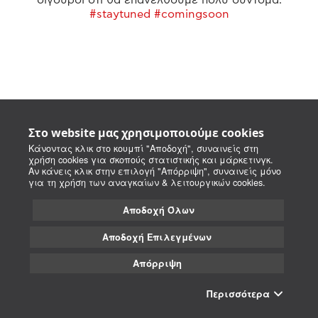
#staytuned #comingsoon
Στο website μας χρησιμοποιούμε cookies
Κάνοντας κλικ στο κουμπί "Αποδοχή", συναινείς στη
χρήση cookies για σκοπούς στατιστικής και μάρκετινγκ.
Αν κάνεις κλικ στην επιλογή "Απόρριψη", συναινείς μόνο
για τη χρήση των αναγκαίων & λειτουργικών cookies.
Αποδοχή Όλων
Αποδοχή Επιλεγμένων
Απόρριψη
Περισσότερα