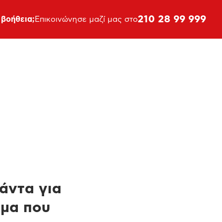
210 28 99 999
 βοήθεια;
Επικοινώνησε μαζί μας στο
πάντα για
ημα που