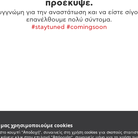
προέκυψε.
γγνώμη για την αναστάτωση και να είστε σίγο
επανέλθουμε πολύ σύντομα.
#staytuned #comingsoon
e μας χρησιμοποιούμε cookies
στο κουμπί "Αποδοχή", συναινείς στη χρήση cookies για σκοπούς στατιστ
 κάνεις κλικ στην επιλογή "Απόρριψη", συναινείς μόνο για τη χρήση τ