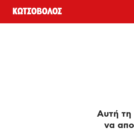
Αυτή τη 
να απο