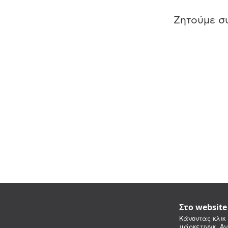
Ζητούμε συ
Στο websit
Κάνοντας κλικ 
μάρκετινγκ. Αν