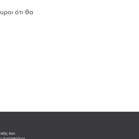
υροι ότι θα
ικής και
ων αναγκαίων