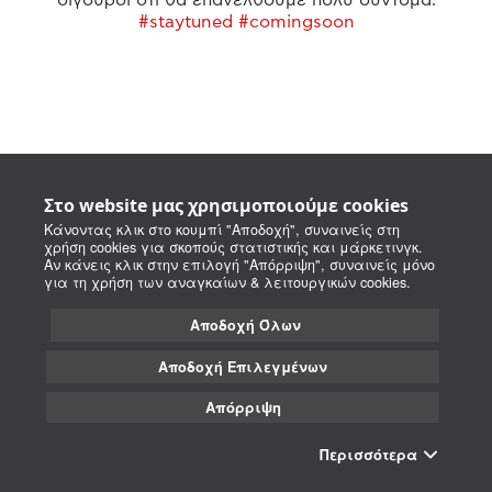
#staytuned #comingsoon
Στο website μας χρησιμοποιούμε cookies
Κάνοντας κλικ στο κουμπί "Αποδοχή", συναινείς στη
χρήση cookies για σκοπούς στατιστικής και μάρκετινγκ.
Αν κάνεις κλικ στην επιλογή "Απόρριψη", συναινείς μόνο
για τη χρήση των αναγκαίων & λειτουργικών cookies.
Αποδοχή Όλων
Αποδοχή Επιλεγμένων
Απόρριψη
Περισσότερα