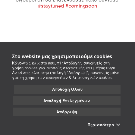
#staytuned #comingsoon
Στο website μας χρησιμοποιούμε cookies
Κάνοντας κλικ στο κουμπί "Αποδοχή", συναινείς στη
χρήση cookies για σκοπούς στατιστικής και μάρκετινγκ.
Αν κάνεις κλικ στην επιλογή "Απόρριψη", συναινείς μόνο
για τη χρήση των αναγκαίων & λειτουργικών cookies.
Αποδοχή Όλων
Αποδοχή Επιλεγμένων
Απόρριψη
Περισσότερα