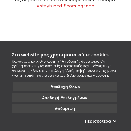
#staytuned #comingsoon
Στο website μας χρησιμοποιούμε cookies
Κάνοντας κλικ στο κουμπί "Αποδοχή", συναινείς στη
χρήση cookies για σκοπούς στατιστικής και μάρκετινγκ.
Αν κάνεις κλικ στην επιλογή "Απόρριψη", συναινείς μόνο
για τη χρήση των αναγκαίων & λειτουργικών cookies.
Αποδοχή Όλων
Αποδοχή Επιλεγμένων
Απόρριψη
Περισσότερα