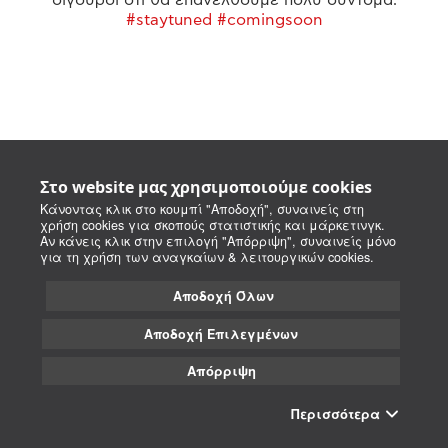
#staytuned #comingsoon
Στο website μας χρησιμοποιούμε cookies
Κάνοντας κλικ στο κουμπί "Αποδοχή", συναινείς στη
χρήση cookies για σκοπούς στατιστικής και μάρκετινγκ.
Αν κάνεις κλικ στην επιλογή "Απόρριψη", συναινείς μόνο
για τη χρήση των αναγκαίων & λειτουργικών cookies.
Αποδοχή Όλων
Αποδοχή Επιλεγμένων
Απόρριψη
Περισσότερα