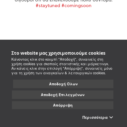
#staytuned #comingsoon
Στο website μας χρησιμοποιούμε cookies
Κάνοντας κλικ στο κουμπί "Αποδοχή", συναινείς στη
χρήση cookies για σκοπούς στατιστικής και μάρκετινγκ.
Αν κάνεις κλικ στην επιλογή "Απόρριψη", συναινείς μόνο
για τη χρήση των αναγκαίων & λειτουργικών cookies.
Αποδοχή Όλων
Αποδοχή Επιλεγμένων
Απόρριψη
Περισσότερα