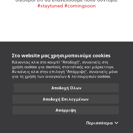
#staytuned #comingsoon
Στο website μας χρησιμοποιούμε cookies
Κάνοντας κλικ στο κουμπί "Αποδοχή", συναινείς στη
χρήση cookies για σκοπούς στατιστικής και μάρκετινγκ.
Αν κάνεις κλικ στην επιλογή "Απόρριψη", συναινείς μόνο
για τη χρήση των αναγκαίων & λειτουργικών cookies.
Αποδοχή Όλων
Αποδοχή Επιλεγμένων
Απόρριψη
Περισσότερα