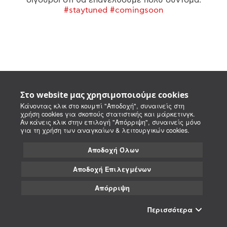
#staytuned #comingsoon
Στο website μας χρησιμοποιούμε cookies
Κάνοντας κλικ στο κουμπί "Αποδοχή", συναινείς στη
χρήση cookies για σκοπούς στατιστικής και μάρκετινγκ.
Αν κάνεις κλικ στην επιλογή "Απόρριψη", συναινείς μόνο
για τη χρήση των αναγκαίων & λειτουργικών cookies.
Αποδοχή Όλων
Αποδοχή Επιλεγμένων
Απόρριψη
Περισσότερα