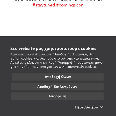
#staytuned #comingsoon
Στο website μας χρησιμοποιούμε cookies
Κάνοντας κλικ στο κουμπί "Αποδοχή", συναινείς στη
χρήση cookies για σκοπούς στατιστικής και μάρκετινγκ.
Αν κάνεις κλικ στην επιλογή "Απόρριψη", συναινείς μόνο
για τη χρήση των αναγκαίων & λειτουργικών cookies.
Αποδοχή Όλων
Αποδοχή Επιλεγμένων
Απόρριψη
Περισσότερα