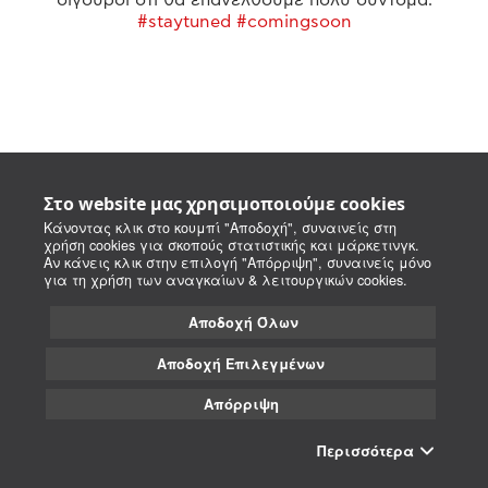
#staytuned #comingsoon
Στο website μας χρησιμοποιούμε cookies
Κάνοντας κλικ στο κουμπί "Αποδοχή", συναινείς στη
χρήση cookies για σκοπούς στατιστικής και μάρκετινγκ.
Αν κάνεις κλικ στην επιλογή "Απόρριψη", συναινείς μόνο
για τη χρήση των αναγκαίων & λειτουργικών cookies.
Αποδοχή Όλων
Αποδοχή Επιλεγμένων
Απόρριψη
Περισσότερα