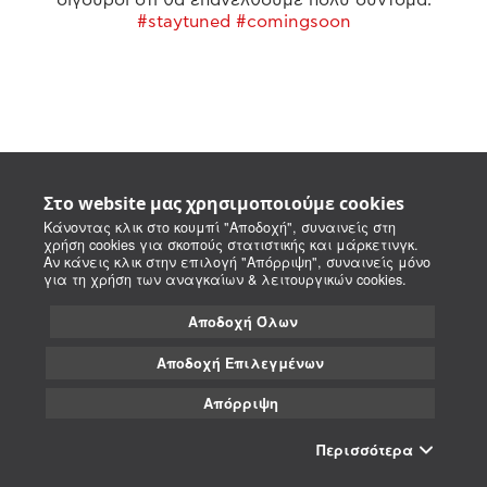
#staytuned #comingsoon
Στο website μας χρησιμοποιούμε cookies
Κάνοντας κλικ στο κουμπί "Αποδοχή", συναινείς στη
χρήση cookies για σκοπούς στατιστικής και μάρκετινγκ.
Αν κάνεις κλικ στην επιλογή "Απόρριψη", συναινείς μόνο
για τη χρήση των αναγκαίων & λειτουργικών cookies.
Αποδοχή Όλων
Αποδοχή Επιλεγμένων
Απόρριψη
Περισσότερα