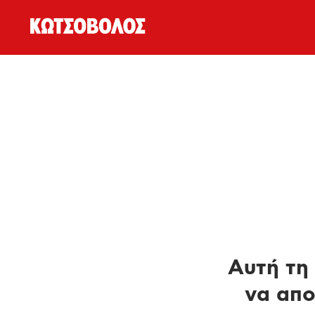
Αυτή τη 
να απο