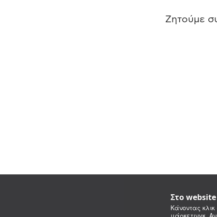
Ζητούμε συ
Στο websit
Κάνοντας κλικ 
μάρκετινγκ. Αν