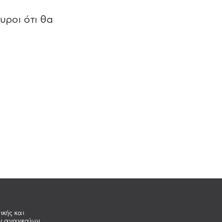
υροι ότι θα
ικής και
ων αναγκαίων