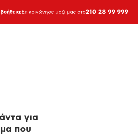
210 28 99 999
 βοήθεια;
Επικοινώνησε μαζί μας στο
πάντα για
ημα που