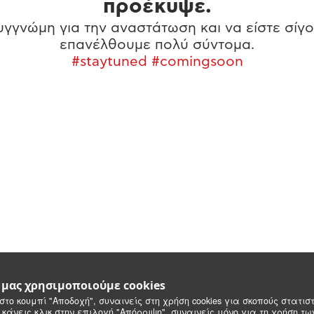
προέκυψε.
γγνώμη για την αναστάτωση και να είστε σίγο
επανέλθουμε πολύ σύντομα.
#staytuned #comingsoon
e μας χρησιμοποιούμε cookies
στο κουμπί "Αποδοχή", συναινείς στη χρήση cookies για σκοπούς στατιστ
 κάνεις κλικ στην επιλογή "Απόρριψη", συναινείς μόνο για τη χρήση τ