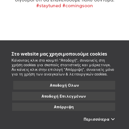
#staytuned #comingsoon
Στο website μας χρησιμοποιούμε cookies
Κάνοντας κλικ στο κουμπί "Αποδοχή", συναινείς στη
χρήση cookies για σκοπούς στατιστικής και μάρκετινγκ.
Αν κάνεις κλικ στην επιλογή "Απόρριψη", συναινείς μόνο
για τη χρήση των αναγκαίων & λειτουργικών cookies.
Αποδοχή Όλων
Αποδοχή Επιλεγμένων
Απόρριψη
Περισσότερα