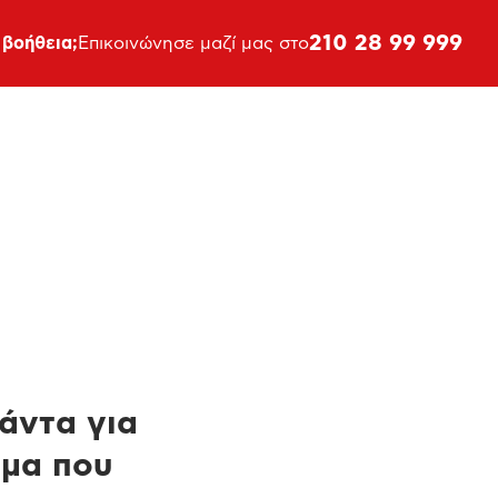
210 28 99 999
 βοήθεια;
Επικοινώνησε μαζί μας στο
πάντα για
ημα που