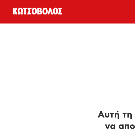
Αυτή τη 
να απο