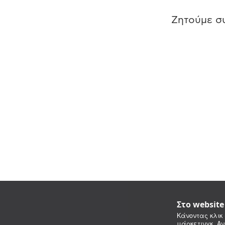
Ζητούμε συ
Στο websit
Κάνοντας κλικ 
μάρκετινγκ. Αν