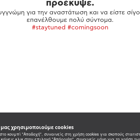
προέκυψε.
γγνώμη για την αναστάτωση και να είστε σίγο
επανέλθουμε πολύ σύντομα.
#staytuned #comingsoon
e μας χρησιμοποιούμε cookies
στο κουμπί "Αποδοχή", συναινείς στη χρήση cookies για σκοπούς στατιστ
 κάνεις κλικ στην επιλογή "Απόρριψη", συναινείς μόνο για τη χρήση τ