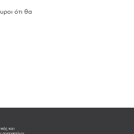
υροι ότι θα
ικής και
ων αναγκαίων