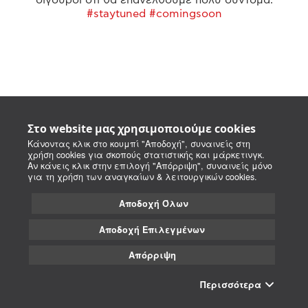
#staytuned #comingsoon
Στο website μας χρησιμοποιούμε cookies
Κάνοντας κλικ στο κουμπί "Αποδοχή", συναινείς στη
χρήση cookies για σκοπούς στατιστικής και μάρκετινγκ.
Αν κάνεις κλικ στην επιλογή "Απόρριψη", συναινείς μόνο
για τη χρήση των αναγκαίων & λειτουργικών cookies.
Αποδοχή Όλων
Αποδοχή Επιλεγμένων
Απόρριψη
Περισσότερα