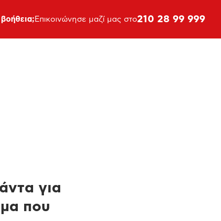
210 28 99 999
 βοήθεια;
Επικοινώνησε μαζί μας στο
πάντα για
ημα που