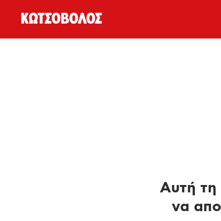
Αυτή τη 
να απο