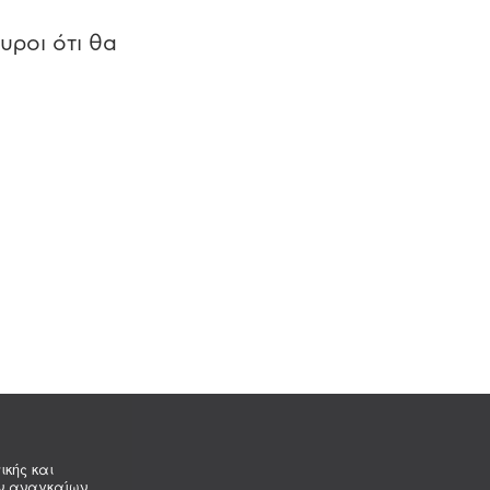
υροι ότι θα
ικής και
ων αναγκαίων