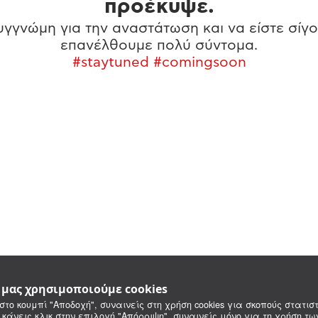
προέκυψε.
γγνώμη για την αναστάτωση και να είστε σίγο
επανέλθουμε πολύ σύντομα.
#staytuned #comingsoon
e μας χρησιμοποιούμε cookies
στο κουμπί "Αποδοχή", συναινείς στη χρήση cookies για σκοπούς στατιστ
 κάνεις κλικ στην επιλογή "Απόρριψη", συναινείς μόνο για τη χρήση τ