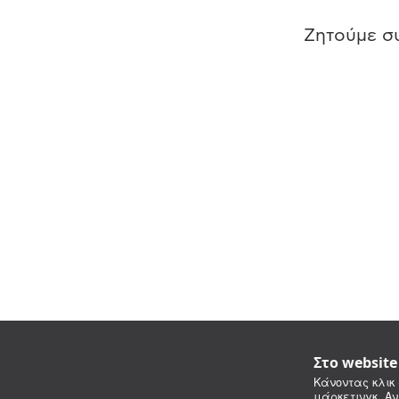
Ζητούμε συ
Στο websit
Κάνοντας κλικ 
μάρκετινγκ. Αν