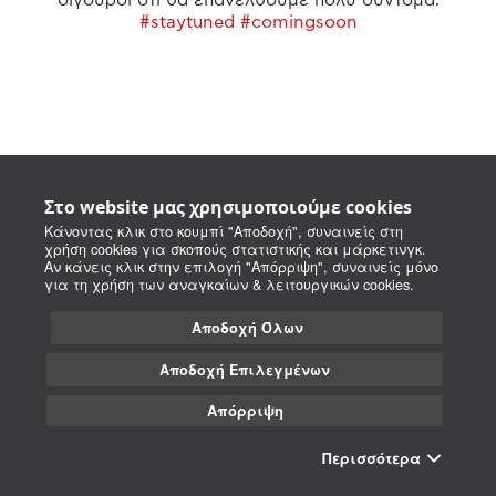
#staytuned #comingsoon
Στο website μας χρησιμοποιούμε cookies
Κάνοντας κλικ στο κουμπί "Αποδοχή", συναινείς στη
χρήση cookies για σκοπούς στατιστικής και μάρκετινγκ.
Αν κάνεις κλικ στην επιλογή "Απόρριψη", συναινείς μόνο
για τη χρήση των αναγκαίων & λειτουργικών cookies.
Αποδοχή Όλων
Αποδοχή Επιλεγμένων
Απόρριψη
Περισσότερα