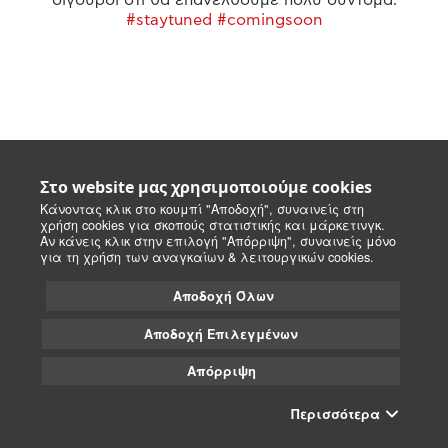
#staytuned #comingsoon
Στο website μας χρησιμοποιούμε cookies
Κάνοντας κλικ στο κουμπί "Αποδοχή", συναινείς στη
χρήση cookies για σκοπούς στατιστικής και μάρκετινγκ.
Αν κάνεις κλικ στην επιλογή "Απόρριψη", συναινείς μόνο
για τη χρήση των αναγκαίων & λειτουργικών cookies.
Αποδοχή Όλων
Αποδοχή Επιλεγμένων
Απόρριψη
Περισσότερα