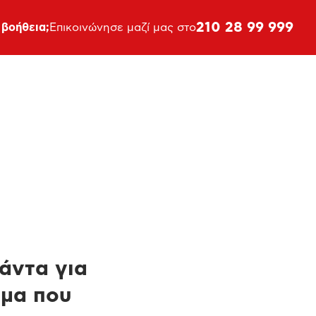
210 28 99 999
 βοήθεια;
Επικοινώνησε μαζί μας στο
πάντα για
ημα που