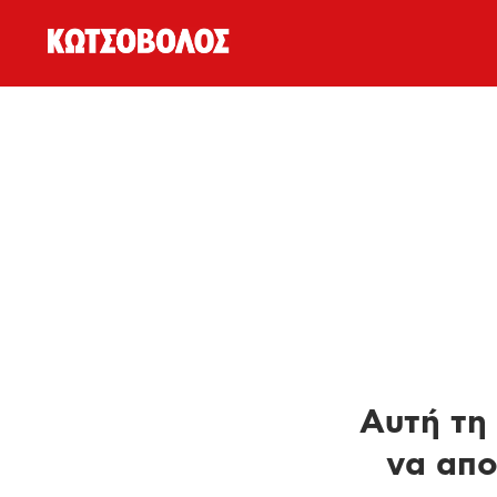
Αυτή τη 
να απο