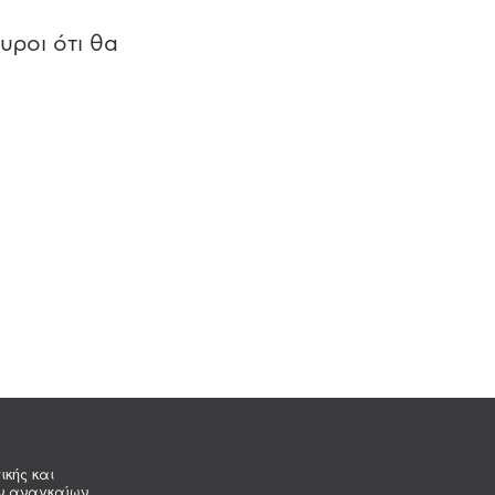
υροι ότι θα
ικής και
ων αναγκαίων