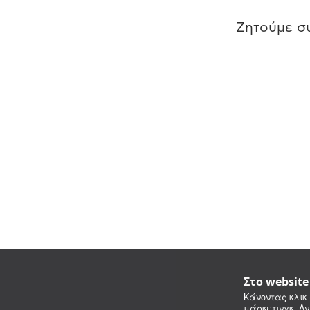
Ζητούμε συ
Στο websit
Κάνοντας κλικ 
μάρκετινγκ. Αν