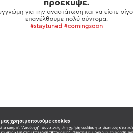
προέκυψε.
γγνώμη για την αναστάτωση και να είστε σίγο
επανέλθουμε πολύ σύντομα.
#staytuned #comingsoon
e μας χρησιμοποιούμε cookies
στο κουμπί "Αποδοχή", συναινείς στη χρήση cookies για σκοπούς στατιστ
 κάνεις κλικ στην επιλογή "Απόρριψη", συναινείς μόνο για τη χρήση τ