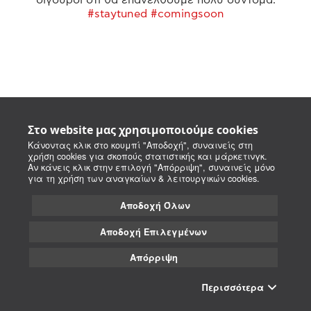
#staytuned #comingsoon
Στο website μας χρησιμοποιούμε cookies
Κάνοντας κλικ στο κουμπί "Αποδοχή", συναινείς στη
χρήση cookies για σκοπούς στατιστικής και μάρκετινγκ.
Αν κάνεις κλικ στην επιλογή "Απόρριψη", συναινείς μόνο
για τη χρήση των αναγκαίων & λειτουργικών cookies.
Αποδοχή Όλων
Αποδοχή Επιλεγμένων
Απόρριψη
Περισσότερα