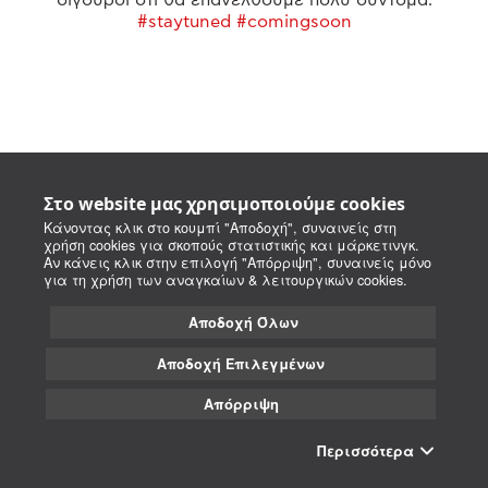
#staytuned #comingsoon
Στο website μας χρησιμοποιούμε cookies
Κάνοντας κλικ στο κουμπί "Αποδοχή", συναινείς στη
χρήση cookies για σκοπούς στατιστικής και μάρκετινγκ.
Αν κάνεις κλικ στην επιλογή "Απόρριψη", συναινείς μόνο
για τη χρήση των αναγκαίων & λειτουργικών cookies.
Αποδοχή Όλων
Αποδοχή Επιλεγμένων
Απόρριψη
Περισσότερα