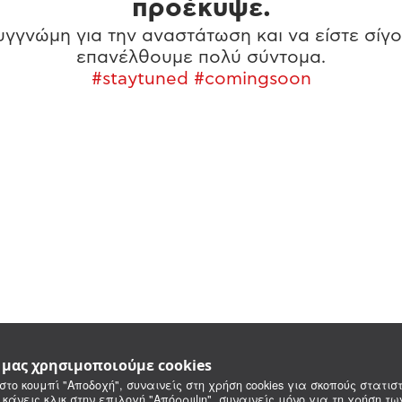
προέκυψε.
γγνώμη για την αναστάτωση και να είστε σίγο
επανέλθουμε πολύ σύντομα.
#staytuned #comingsoon
e μας χρησιμοποιούμε cookies
στο κουμπί "Αποδοχή", συναινείς στη χρήση cookies για σκοπούς στατιστ
 κάνεις κλικ στην επιλογή "Απόρριψη", συναινείς μόνο για τη χρήση τ