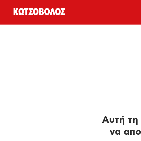
Αυτή τη 
να απο