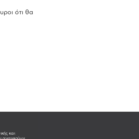
υροι ότι θα
ικής και
ων αναγκαίων