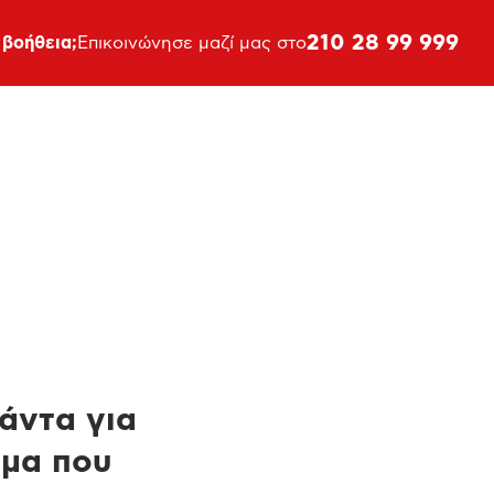
210 28 99 999
 βοήθεια;
Επικοινώνησε μαζί μας στο
πάντα για
ημα που