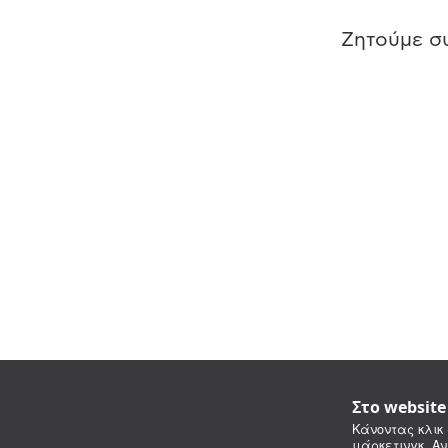
Ζητούμε συ
Στο websit
Κάνοντας κλικ 
μάρκετινγκ. Αν