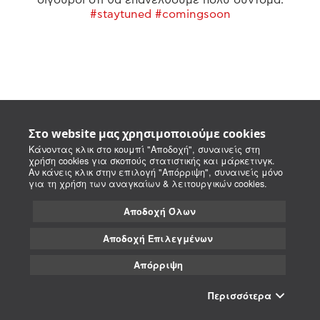
#staytuned #comingsoon
Στο website μας χρησιμοποιούμε cookies
Κάνοντας κλικ στο κουμπί "Αποδοχή", συναινείς στη
χρήση cookies για σκοπούς στατιστικής και μάρκετινγκ.
Αν κάνεις κλικ στην επιλογή "Απόρριψη", συναινείς μόνο
για τη χρήση των αναγκαίων & λειτουργικών cookies.
Αποδοχή Όλων
Αποδοχή Επιλεγμένων
Απόρριψη
Περισσότερα