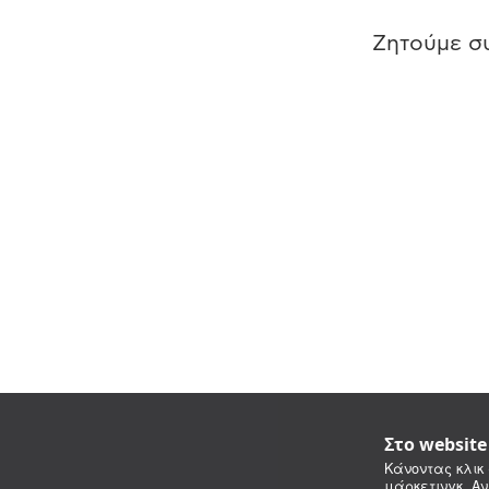
Ζητούμε συ
Στο websit
Κάνοντας κλικ 
μάρκετινγκ. Αν