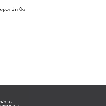
υροι ότι θα
ικής και
ων αναγκαίων