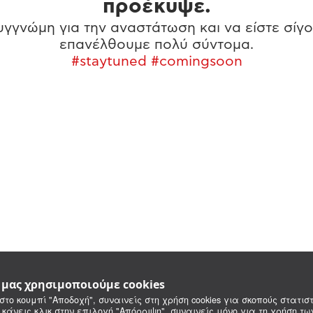
προέκυψε.
γγνώμη για την αναστάτωση και να είστε σίγο
επανέλθουμε πολύ σύντομα.
#staytuned #comingsoon
e μας χρησιμοποιούμε cookies
στο κουμπί "Αποδοχή", συναινείς στη χρήση cookies για σκοπούς στατιστ
 κάνεις κλικ στην επιλογή "Απόρριψη", συναινείς μόνο για τη χρήση τ