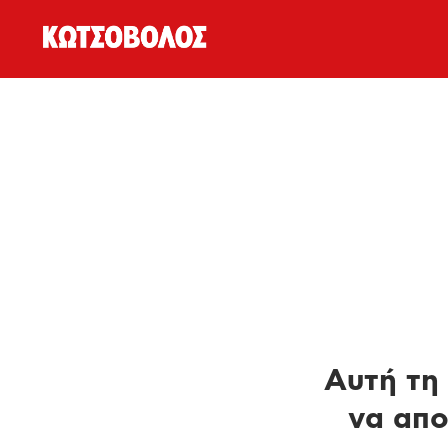
Αυτή τη 
να απο