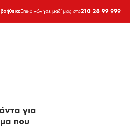
210 28 99 999
 βοήθεια;
Επικοινώνησε μαζί μας στο
πάντα για
ημα που