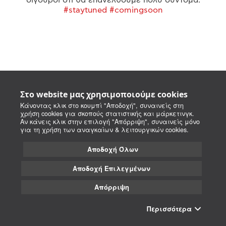
#staytuned #comingsoon
Στο website μας χρησιμοποιούμε cookies
Κάνοντας κλικ στο κουμπί "Αποδοχή", συναινείς στη
χρήση cookies για σκοπούς στατιστικής και μάρκετινγκ.
Αν κάνεις κλικ στην επιλογή "Απόρριψη", συναινείς μόνο
για τη χρήση των αναγκαίων & λειτουργικών cookies.
Αποδοχή Όλων
Αποδοχή Επιλεγμένων
Απόρριψη
Περισσότερα