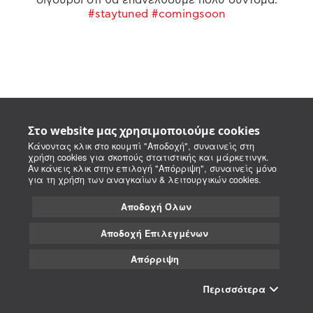
#staytuned #comingsoon
Στο website μας χρησιμοποιούμε cookies
Κάνοντας κλικ στο κουμπί "Αποδοχή", συναινείς στη
χρήση cookies για σκοπούς στατιστικής και μάρκετινγκ.
Αν κάνεις κλικ στην επιλογή "Απόρριψη", συναινείς μόνο
για τη χρήση των αναγκαίων & λειτουργικών cookies.
Αποδοχή Όλων
Αποδοχή Επιλεγμένων
Απόρριψη
Περισσότερα