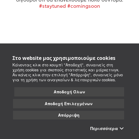
#staytuned #comingsoon
Στο website μας χρησιμοποιούμε cookies
Κάνοντας κλικ στο κουμπί "Αποδοχή", συναινείς στη
χρήση cookies για σκοπούς στατιστικής και μάρκετινγκ.
Αν κάνεις κλικ στην επιλογή "Απόρριψη", συναινείς μόνο
για τη χρήση των αναγκαίων & λειτουργικών cookies.
Αποδοχή Όλων
Αποδοχή Επιλεγμένων
Απόρριψη
Περισσότερα