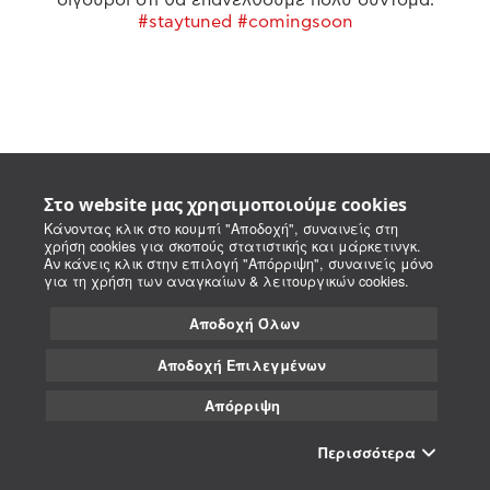
#staytuned #comingsoon
Στο website μας χρησιμοποιούμε cookies
Κάνοντας κλικ στο κουμπί "Αποδοχή", συναινείς στη
χρήση cookies για σκοπούς στατιστικής και μάρκετινγκ.
Αν κάνεις κλικ στην επιλογή "Απόρριψη", συναινείς μόνο
για τη χρήση των αναγκαίων & λειτουργικών cookies.
Αποδοχή Όλων
Αποδοχή Επιλεγμένων
Απόρριψη
Περισσότερα