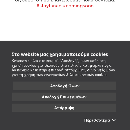
#staytuned #comingsoon
Στο website μας χρησιμοποιούμε cookies
Κάνοντας κλικ στο κουμπί "Αποδοχή", συναινείς στη
χρήση cookies για σκοπούς στατιστικής και μάρκετινγκ.
Αν κάνεις κλικ στην επιλογή "Απόρριψη", συναινείς μόνο
για τη χρήση των αναγκαίων & λειτουργικών cookies.
Αποδοχή Όλων
Αποδοχή Επιλεγμένων
Απόρριψη
Περισσότερα