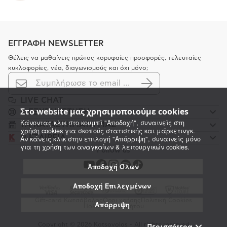
ΕΓΓΡΑΦΗ NEWSLETTER
Θέλεις να μαθαίνεις πρώτος κορυφαίες προσφορές, τελευταίες
κυκλοφορίες, νέα, διαγωνισμούς και όχι μόνο;
LIVE CHAT
Στο website μας χρησιμοποιούμε cookies
K ΕΞΥΠΗΡΕΤΗΣΗ
Κάνοντας κλικ στο κουμπί "Αποδοχή", συναινείς στη
ΤΑ ΚΑΤΑΣΤΗΜΑΤΑ ΜΑΣ
χρήση cookies για σκοπούς στατιστικής και μάρκετινγκ.
Η ΕΤΑΙΡΕΙΑ
Αν κάνεις κλικ στην επιλογή "Απόρριψη", συναινείς μόνο
για τη χρήση των αναγκαίων & λειτουργικών cookies.
Follow us
Αποδοχή Όλων
Αποδοχή Επιλεγμένων
Gift-card Κωτσόβολος
Όροι χρήσης
Πολιτική Cookies
Απόρριψη
Πολιτική απορρήτου
Copyright © 2026 Kotsovolos - All rights reserved
Περισσότερα