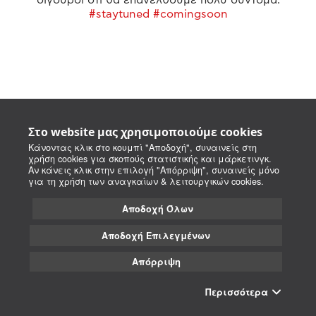
#staytuned #comingsoon
Στο website μας χρησιμοποιούμε cookies
Κάνοντας κλικ στο κουμπί "Αποδοχή", συναινείς στη
χρήση cookies για σκοπούς στατιστικής και μάρκετινγκ.
Αν κάνεις κλικ στην επιλογή "Απόρριψη", συναινείς μόνο
για τη χρήση των αναγκαίων & λειτουργικών cookies.
Αποδοχή Όλων
Αποδοχή Επιλεγμένων
Απόρριψη
Περισσότερα