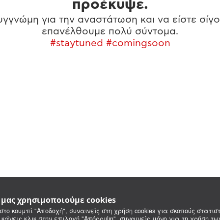
προέκυψε.
γγνώμη για την αναστάτωση και να είστε σίγο
επανέλθουμε πολύ σύντομα.
#staytuned #comingsoon
e μας χρησιμοποιούμε cookies
στο κουμπί "Αποδοχή", συναινείς στη χρήση cookies για σκοπούς στατιστ
 κάνεις κλικ στην επιλογή "Απόρριψη", συναινείς μόνο για τη χρήση τ