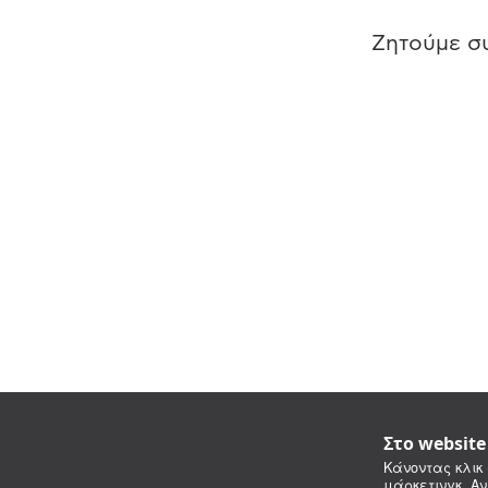
Ζητούμε συ
Στο websit
Κάνοντας κλικ 
μάρκετινγκ. Αν