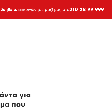
210 28 99 999
 βοήθεια;
Επικοινώνησε μαζί μας στο
πάντα για
ημα που