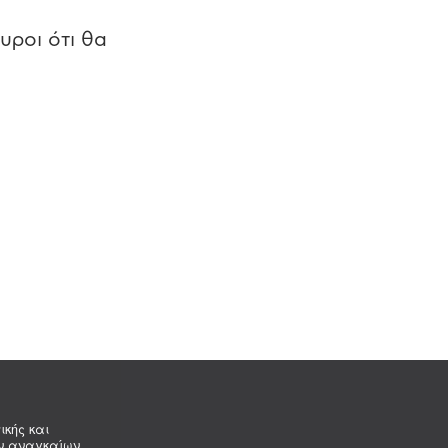
υροι ότι θα
ικής και
ων αναγκαίων