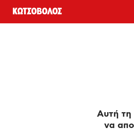
Αυτή τη 
να απο