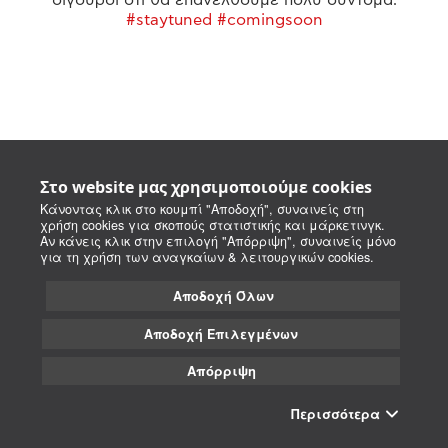
#staytuned #comingsoon
Στο website μας χρησιμοποιούμε cookies
Κάνοντας κλικ στο κουμπί "Αποδοχή", συναινείς στη
χρήση cookies για σκοπούς στατιστικής και μάρκετινγκ.
Αν κάνεις κλικ στην επιλογή "Απόρριψη", συναινείς μόνο
για τη χρήση των αναγκαίων & λειτουργικών cookies.
Αποδοχή Όλων
Αποδοχή Επιλεγμένων
Απόρριψη
Περισσότερα