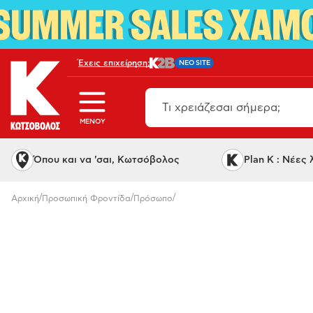
Έχεις επιχείρηση;
NEO SITE
MENOY
Όπου και να 'σαι, Κωτσόβολος
Plan K : Νέες
/
/
/
Αρχική
Προσωπική Φροντίδα
Πρόσωπο