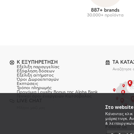
887+ brands
30.000+ προϊόντα
K ΕΞΥΠΗΡΕΤΗΣΗ
ΤΑ ΚΑΤ
Εξέλιξη παραγγελίας
Αναζήτησε 
Εξόφληση δόσεων
Εξέλιξη αιτήματος
Όροι Δωροεπιταγών
Εκπτώσεις
Τρόποι πληρωμής
Προνόμια Loyalty Bonus της Alpha Bank
Γενικοί όροι ενεργειών Κωτσόβολος
LIVE CHAT
Στο websit
Μίλησε μαζί μας
Κάνοντας κλικ 
μάρκετινγκ. Αν
& λειτουργικών
Follow us