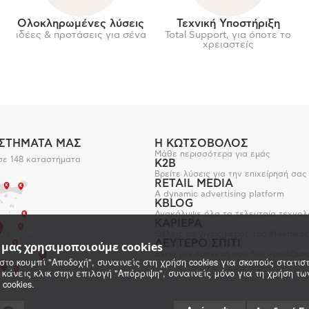
Ολοκληρωμένες λύσεις
Τεχνική Υποστήριξη
ιδέες & προτάσεις για σένα
Total Support, για όποτε το
χρειαστείς
ΑΣΤΗΜΑΤΑ ΜΑΣ
Η ΚΩΤΣΟΒΟΛΟΣ
Μάθε περισσότερα για εμάς
σε 148 καταστήματα
K2B
Βρείτε λύσεις για την επιχείρησή σας
RETAIL MEDIA
A dynamic advertising platform
KBLOG
Ανακάλυψε όλα τα τελευταία τεχνολ
ΚΑΡΙΕΡΑ
Θέλεις να γίνεις μέρος της #teamkot
ΔΕΥΤΕΡΟ ΣΠΙΤΙ
e μας χρησιμοποιούμε cookies
Έχεις μία συσκευή που δεν χρειάζεσα
στο κουμπί "Αποδοχή", συναινείς στη χρήση cookies για σκοπούς στατιστ
 κάνεις κλικ στην επιλογή "Απόρριψη", συναινείς μόνο για τη χρήση τ
 cookies.