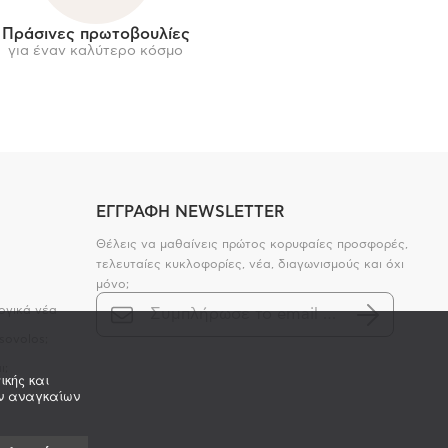
Πράσινες πρωτοβουλίες
για έναν καλύτερο κόσμο
ΕΓΓΡΑΦΗ NEWSLETTER
Θέλεις να μαθαίνεις πρώτος κορυφαίες προσφορές,
τελευταίες κυκλοφορίες, νέα, διαγωνισμούς και όχι
μόνο;
ογικά νέα
sovolos;
ι;
ικής και
ων αναγκαίων