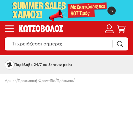
Παράλαβε 24/7 σε Skroutz point
/
/
/
Αρχική
Προσωπική Φροντίδα
Πρόσωπο