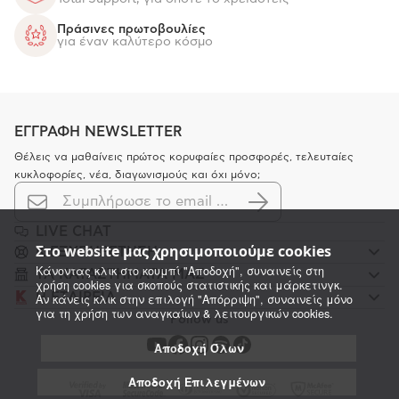
Πράσινες πρωτοβουλίες
για έναν καλύτερο κόσμο
ΕΓΓΡΑΦΗ NEWSLETTER
Θέλεις να μαθαίνεις πρώτος κορυφαίες προσφορές, τελευταίες
κυκλοφορίες, νέα, διαγωνισμούς και όχι μόνο;
LIVE CHAT
Στο website μας χρησιμοποιούμε cookies
K ΕΞΥΠΗΡΕΤΗΣΗ
Κάνοντας κλικ στο κουμπί "Αποδοχή", συναινείς στη
ΤΑ ΚΑΤΑΣΤΗΜΑΤΑ ΜΑΣ
χρήση cookies για σκοπούς στατιστικής και μάρκετινγκ.
Η ΕΤΑΙΡΕΙΑ
Αν κάνεις κλικ στην επιλογή "Απόρριψη", συναινείς μόνο
για τη χρήση των αναγκαίων & λειτουργικών cookies.
Follow us
Αποδοχή Όλων
Αποδοχή Επιλεγμένων