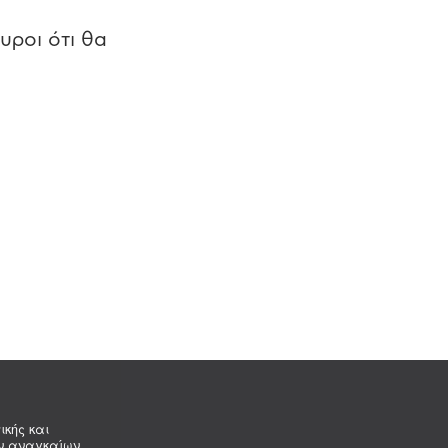
υροι ότι θα
ικής και
ων αναγκαίων