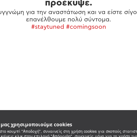
προέκυψε.
γγνώμη για την αναστάτωση και να είστε σίγο
επανέλθουμε πολύ σύντομα.
#staytuned #comingsoon
e μας χρησιμοποιούμε cookies
στο κουμπί "Αποδοχή", συναινείς στη χρήση cookies για σκοπούς στατιστ
 κάνεις κλικ στην επιλογή "Απόρριψη", συναινείς μόνο για τη χρήση τ