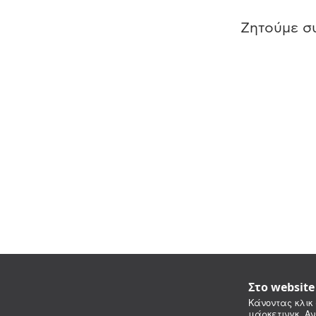
Ζητούμε συ
Στο websit
Κάνοντας κλικ 
μάρκετινγκ. Αν