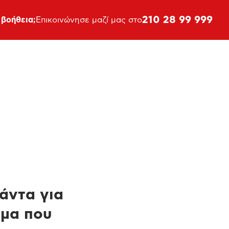
210 28 99 999
 βοήθεια;
Επικοινώνησε μαζί μας στο
πάντα για
ημα που