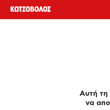
Αυτή τη 
να απο