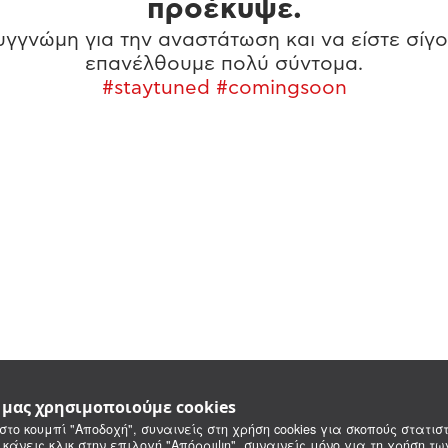
προέκυψε.
γγνώμη για την αναστάτωση και να είστε σίγο
επανέλθουμε πολύ σύντομα.
#staytuned #comingsoon
e μας χρησιμοποιούμε cookies
στο κουμπί "Αποδοχή", συναινείς στη χρήση cookies για σκοπούς στατιστ
 κάνεις κλικ στην επιλογή "Απόρριψη", συναινείς μόνο για τη χρήση τ