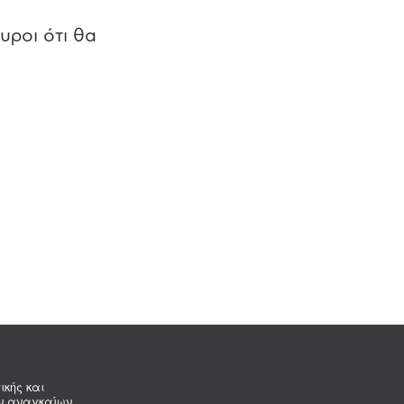
υροι ότι θα
ικής και
ων αναγκαίων