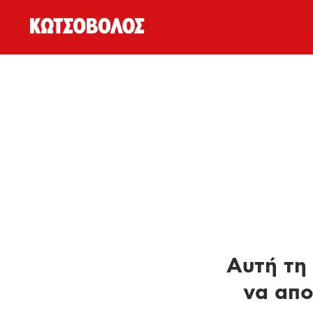
Αυτή τη 
να απο