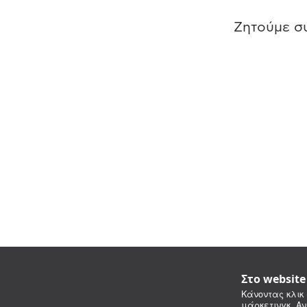
Ζητούμε συ
Στο websit
Κάνοντας κλικ 
μάρκετινγκ. Αν