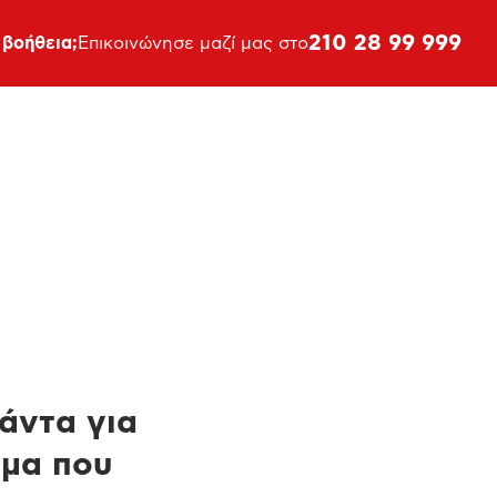
210 28 99 999
 βοήθεια;
Επικοινώνησε μαζί μας στο
πάντα για
ημα που