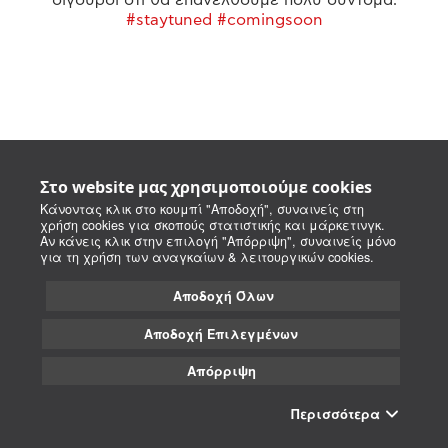
#staytuned #comingsoon
Στο website μας χρησιμοποιούμε cookies
Κάνοντας κλικ στο κουμπί "Αποδοχή", συναινείς στη
χρήση cookies για σκοπούς στατιστικής και μάρκετινγκ.
Αν κάνεις κλικ στην επιλογή "Απόρριψη", συναινείς μόνο
για τη χρήση των αναγκαίων & λειτουργικών cookies.
Αποδοχή Όλων
Αποδοχή Επιλεγμένων
Απόρριψη
Περισσότερα